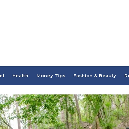
el
Health
Money Tips
Fashion & Beauty
R