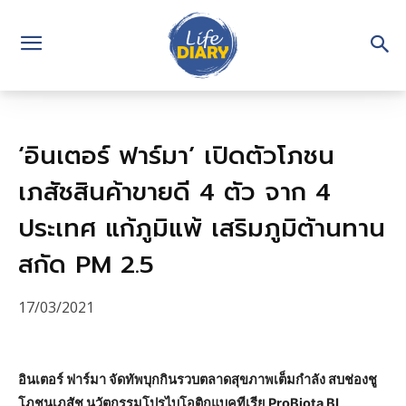
‘อินเตอร์ ฟาร์มา’ เปิดตัวโภชน
เภสัชสินค้าขายดี 4 ตัว จาก 4
ประเทศ แก้ภูมิแพ้ เสริมภูมิต้านทาน
สกัด PM 2.5
17/03/2021
อินเตอร์ ฟาร์มา จัดทัพบุกกินรวบตลาดสุขภาพเต็มกำลัง สบช่องชู
โภชนเภสัช นวัตกรรมโปรไบโอติกแบคทีเรีย ProBiota BL,