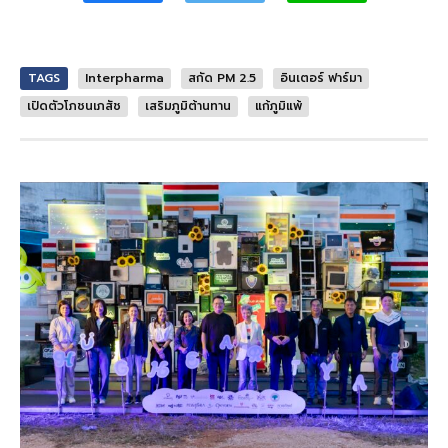
TAGS
Interpharma
สกัด PM 2.5
อินเตอร์ ฟาร์มา
เปิดตัวโภชนเภสัช
เสริมภูมิต้านทาน
แก้ภูมิแพ้