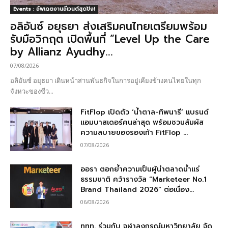
Events : อัพเดตงานอีเวนต์สุดปัง!
อลิอันซ์ อยุธยา ส่งเสริมคนไทยเตรียมพร้อม
รับมือวิกฤต เปิดพื้นที่ “Level Up the Care
by Allianz Ayudhy...
07/08/2026
อลิอันซ์ อยุธยา เดินหน้าสานพันธกิจในการอยู่เคียงข้างคนไทยในทุก
จังหวะของชีว...
FitFlop เปิดตัว ‘น้ำตาล-ทิพนารี’ แบรนด์
แอมบาสเดอร์คนล่าสุด พร้อมชวนสัมผัส
ความสบายของรองเท้า FitFlop ...
07/08/2026
ออรา ตอกย้ำความเป็นผู้นำตลาดน้ำแร่
ธรรมชาติ คว้ารางวัล “Marketeer No.1
Brand Thailand 2026” ต่อเนื่อง...
06/08/2026
ททท. ร่วมกับ จุฬาลงกรณ์มหาวิทยาลัย จัด