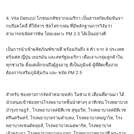
4. Vita Detozzi โภชนเภสัชจากอเมริกา เป็นสารสกัดเข้มข้นจา
กบร๊อคโคลี่ ที่ให้สาร ซัลโฟราเฟน ที่มีหลักฐานการวิจัยว่า
สามารถขจัดสารพิษ โดยเฉพาะ PM 2.5 ได้เป็นอย่างดี
เป็นการนำเข้าผลิตภัณฑ์ขายดี พร้อมกันถึง 4 ตัว จาก 4 ประเทศ
ฝรั่งเศส ญี่ปุ่น เยอรมัน และสหรัฐอเมริกา เพื่อเจาะกลุ่มลูกค้าใน
ทุกช่วงวัย ตั้งแต่เด็กจนถึงผู้สูงอายุ ที่เป็นภูมิแพ้ ผู้ที่ติดเชื้อง่าย
ต้องการเสริมภูมิคุ้มกัน และ ขจัด PM 2.5
สำหรับ ช่องทางการจัดจำหน่ายหลัก ในช่วง 6 เดือนที่ผ่านมา ได้
นำเสนอเข้าช่องทางโรงพยาบาลชั้นนำต่างๆ อาทิเช่น โรงพยาบาล
บำรุงราษฎร์ , โรงพยาบาลสมิติเวช สุขุมวิท, โรงพยาบาลสมิติเวช
ศรีนครินทร์, โรงพยาบาลรามคำแหง, โรงพยาบาลพญาไท, โรง
พยาบาลเซนต์หลุยส์, โรงพยาบาลเมดพาร์ค, โรงพยาบาล
เจ้าพระยา, โรงพยาบาลบางปะกอก, โรงพยาบาลพานาซี พระราม