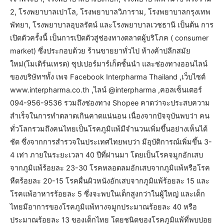
2, โรงพยาบาลเปาโล, โรงพยาบาลวิภาราม, โรงพยาบาลกรุงเทพ
พัทยา, โรงพยาบาลอุบลรัตน์ และโรงพยาบาลเวชธานี เป็นต้น การ
เปิดตัวครั้งนี้ เป็นการเปิดตัวสู่ช่องทางตลาดผู้บริโภค ( consumer
market) ซึ่งประกอบด้วย ร้านขายยาทั่วไป ห้างค้าปลีกสมัย
ใหม่(โมเดิร์นเทรด) ซุปเปอร์มาร์เก็ตชั้นนำ และช่องทางออนไลน์
ของบริษัทฯทั้ง เพจ Facebook Interpharma Thailand ,เว็บไซต์
www.interpharma.co.th ,ไลน์ @interpharma ,คอลเซ็นเตอร์
094-956-9536 รวมถึงช่องทาง Shopee คาดว่าจะประสบความ
สำเร็จในการทำตลาดเกินคาดแน่นอน เนื่องจากปัจจุบันพบว่า คน
ทั่วโลกรวมถึงคนไทยเป็นโรคภูมิแพ้มีจำนวนเพิ่มขึ้นอย่างเห็นได้
ชัด ซึ่งจากการสำรวจในประเทศไทยพบว่า มีอุบัติการณ์เพิ่มขึ้น 3-
4 เท่า ภายในระยะเวลา 40 ปีที่ผ่านมา โดยเป็นโรคจมูกอักเสบ
จากภูมิแพ้ร้อยละ 23-30 โรคหลอดลมอักเสบจากภูมิแพ้หรือโรค
หืดร้อยละ 20-15 โรคผื่นผิวหนังอักเสบจากภูมิแพ้ร้อยละ 15 และ
โรคแพ้อาหารร้อยละ 5 ซึ่งจะพบในเด็กสูงกว่าในผู้ใหญ่ และเด็ก
ไทยมีอาการของโรคภูมิแพ้ทางจมูกประมาณร้อยละ 40 หรือ
ประมาณร้อยละ 13 ของเด็กไทย โดยชนิดของโรคภูมิแพ้ที่พบบ่อย