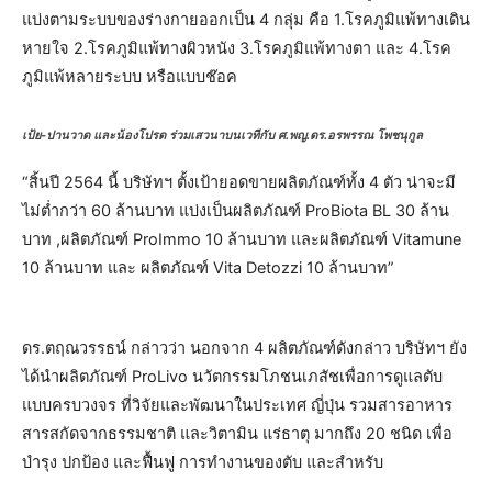
แบ่งตามระบบของร่างกายออกเป็น 4 กลุ่ม คือ 1.โรคภูมิแพ้ทางเดิน
หายใจ 2.โรคภูมิแพ้ทางผิวหนัง 3.โรคภูมิแพ้ทางตา และ 4.โรค
ภูมิแพ้หลายระบบ หรือแบบช๊อค
เป้ย-ปานวาด และน้องโปรด ร่วมเสวนาบนเวทีกับ ศ.พญ.ดร.อรพรรณ โพชนุกูล
“สิ้นปี 2564 นี้ บริษัทฯ ตั้งเป้ายอดขายผลิตภัณฑ์ทั้ง 4 ตัว น่าจะมี
ไม่ต่ำกว่า 60 ล้านบาท แบ่งเป็นผลิตภัณฑ์ ProBiota BL 30 ล้าน
บาท ,ผลิตภัณฑ์ ProImmo 10 ล้านบาท และผลิตภัณฑ์ Vitamune
10 ล้านบาท และ ผลิตภัณฑ์ Vita Detozzi 10 ล้านบาท”
​​ดร.ตฤณวรรธน์ กล่าวว่า นอกจาก 4 ผลิตภัณฑ์ดังกล่าว บริษัทฯ ยัง
ได้นำผลิตภัณฑ์ ProLivo นวัตกรรมโภชนเภสัชเพื่อการดูแลตับ
แบบครบวงจร ที่วิจัยและพัฒนาในประเทศ ญี่ปุ่น รวมสารอาหาร
สารสกัดจากธรรมชาติ และวิตามิน แร่ธาตุ มากถึง 20 ชนิด เพื่อ
บำรุง ปกป้อง และฟื้นฟู การทำงานของตับ และสำหรับ