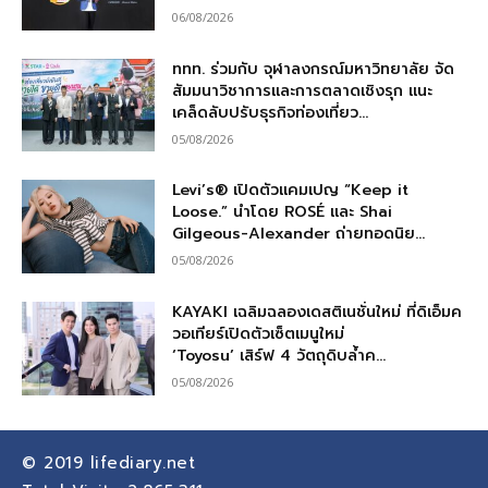
06/08/2026
ททท. ร่วมกับ จุฬาลงกรณ์มหาวิทยาลัย จัด
สัมมนาวิชาการและการตลาดเชิงรุก แนะ
เคล็ดลับปรับธุรกิจท่องเที่ยว...
05/08/2026
Levi’s® เปิดตัวแคมเปญ “Keep it
Loose.” นำโดย ROSÉ และ Shai
Gilgeous-Alexander ถ่ายทอดนิย...
05/08/2026
KAYAKI เฉลิมฉลองเดสติเนชั่นใหม่ ที่ดิเอ็มค
วอเทียร์เปิดตัวเซ็ตเมนูใหม่
‘Toyosu’ เสิร์ฟ 4 วัตถุดิบล้ำค...
05/08/2026
© 2019
lifediary.net