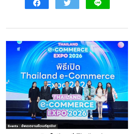
Events : อัพเดตงานอีเวนต์สุดปัง!