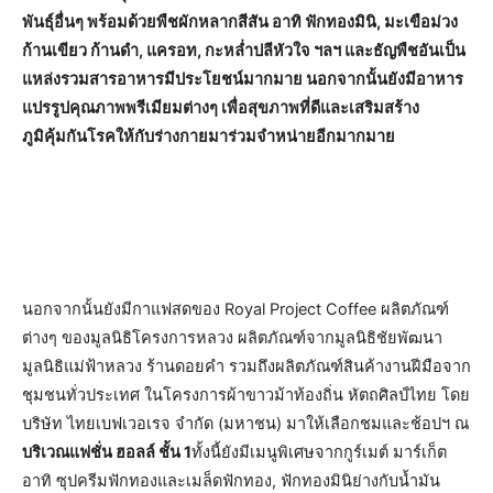
พันธุ์อื่นๆ พร้อมด้วยพืชผักหลากสีสัน อาทิ ฟักทองมินิ, มะเขือม่วง
ก้านเขียว ก้านดำ, แครอท, กะหล่ำปลีหัวใจ ฯลฯ และธัญพืชอันเป็น
แหล่งรวมสารอาหารมีประโยชน์มากมาย นอกจากนั้นยังมีอาหาร
แปรรูปคุณภาพพรีเมียมต่างๆ เพื่อสุขภาพที่ดีและเสริมสร้าง
ภูมิคุ้มกันโรคให้กับร่างกายมาร่วมจำหน่ายอีกมากมาย
นอกจากนั้นยังมีกาแฟสดของ Royal Project Coffee ผลิตภัณฑ์
ต่างๆ ของมูลนิธิโครงการหลวง ผลิตภัณฑ์จากมูลนิธิชัยพัฒนา
มูลนิธิแม่ฟ้าหลวง ร้านดอยคำ รวมถึงผลิตภัณฑ์สินค้างานฝีมือจาก
ชุมชนทั่วประเทศ ในโครงการผ้าขาวม้าท้องถิ่น หัตถศิลป์ไทย โดย
บริษัท ไทยเบฟเวอเรจ จำกัด (มหาชน) มาให้เลือกชมและช้อปฯ ณ
บริเวณแฟชั่น ฮอลล์ ชั้น 1
ทั้งนี้ยังมีเมนูพิเศษจากกูร์เมต์ มาร์เก็ต
อาทิ ซุปครีมฟักทองและเมล็ดฟักทอง, ฟักทองมินิย่างกับน้ำมัน