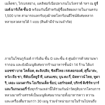
เมล็ดชา, ไก่เบรสย่าง, แคลิฟอร์เนียปลาเรนโบว์เทราต์ ฯลฯ ณ
กูร์
เมต์ มาร์เก็ต ชั้น G
พร้อมกันนี้สำหรับผู้ซื้อผลิตผลภายในงานครบ
1,500 บาท สามารถแลกรับถุงผ้าลดโลกร้อนดีไซน์พิเศษหลาก
หลายลวดลายได้ 1 แบบ (สินค้ามีจำนวนจำกัด)
ภายในโซนกูร์เมต์ การ์เด้น ชั้น G และชั้น 4 ศูนย์การค้าสยามพา
รากอน และยังมีเมนูพิเศษจากร้านอาหารชั้นนำ 14 ร้าน ได้แก่
มอซซ่า บาย โคค็อต, ตะลิงปลิง, ชิลลี่ไทย เรสเตอรองต์, สุกี้มาสะ,
หวัง เจีย ชา, ทีดับเบิ้ลยูจี ที, แสนแซบ, บุน ตง กี่, มิดทาวน์ ไทย, ทูดา
ริ, เดอะ แมนดาริน โอเรียนเต็ล ช็อป, แฮร์รอดส์, บริกซ์ ดิเซิร์ท บาร์
และวีแกนเนอรี่
ซึ่งทุกร้านเหล่านี้ได้ร่วมกันนำวัตถุดิบจากโครงการ
หลวงมาสร้างสรรค์เป็นเมนูพิเศษมากมายทั้งอาหารคาว หวาน
และเครื่องดื่มรวมกว่า 30 เมนู ร่วมจำหน่ายภายในร้านไปจนถึง