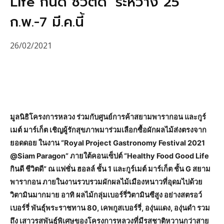
Life กินดี ชีวิตดี’ ระหว่าง 25
ก.พ.-7 มี.ค.นี้
26/02/2021
มูลนิธิโครงการหลวง ร่วมกับศูนย์การค้าสยามพารากอน และกูร์
เมต์ มาร์เก็ต เชิญผู้รักสุขภาพมาร่วมเลือกซื้อผักผลไม้ส่งตรงจาก
ยอดดอย ในงาน “Royal Project Gastronomy Festival 2021
@Siam Paragon” ภายใต้คอนเซ็ปต์ “Healthy Food Good Life
กินดี ชีวิตดี” ณ แฟชั่น ฮอลล์ ชั้น 1 และกูร์เมต์ มาร์เก็ต ชั้น G สยาม
พารากอน ภายในงานรวบรวมผักผลไม้เมืองหนาวที่อุดมไปด้วย
วิตามินมากมาย อาทิ ผลไม้กลุ่มเบอร์รี่วิตามินซีสูง อย่างสตรอว์
เบอร์รี่ พันธุ์พระราชทาน 80, เคพกูสเบอร์รี่, องุ่นแดง, องุ่นดำ รวม
ถึง เสาวรสพันธุ์พิเศษของโครงการหลวงที่มีรสชาติหวานกว่าสาย