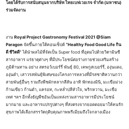
โดยได้รับการสนับสนุนจากบริษัท ไทยเบฟเวอเรจ จำกัด (มหาชน)
ร่วมจัดงาน
งาน
Royal Project Gastronomy Festival 2021 @Siam
Paragon
จัดขึ้นภายใต้คอนเซ็ปต์
“Healthy Food Good Life กิน
ดี ชีวิตดี”
ได้นำผลไม้ที่จัดเป็น Super food ที่อุดมไปด้วยวิตามินซี
สารอาหาร แร่ธาตุต่างๆ ที่มีประโยชน์ต่อร่างกายช่วยเสริมสร้าง
ภูมิต้านทาน อย่าง สตรอว์เบอร์รี่ พันธุ์ 80, เคพกูสเบอร์รี่, องุ่นแดง,
องุ่นดำ, เสาวรสพันธุ์พิเศษของโครงการหลวงที่มีรสชาติหวานกว่า
สายพันธุ์อื่นๆ รวมถึงพืชผักหลากสีสัน อาทิ ฟักทองมินิ, มะเขือม่วง
ก้านเขียว ก้านดำ, แครอท, กะหล่ำปลีหัวใจ, พริกหวาน, มะเขือ
เทศ ฯลฯ อีกทั้งธัญพืชอันเป็นแหล่งรวมสารอาหารมีประโยชน์
มากมาย และอาหารแปรรูปต่างๆ ที่ส่งตรงจากยอดดอยมาให้คนรัก
สุขภาพได้เลือกสรรวัตถุดิบคุณภาพพรีเมียมถึงใจกลางเมือง