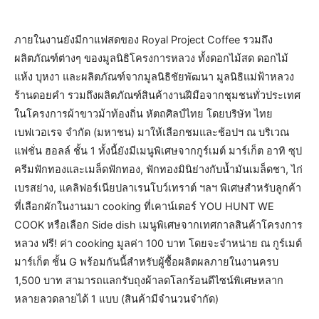
ภายในงานยังมีกาแฟสดของ Royal Project Coffee รวมถึง
ผลิตภัณฑ์ต่างๆ ของมูลนิธิโครงการหลวง ทั้งดอกไม้สด ดอกไม้
แห้ง บุหงา และผลิตภัณฑ์จากมูลนิธิชัยพัฒนา มูลนิธิแม่ฟ้าหลวง
ร้านดอยคำ รวมถึงผลิตภัณฑ์สินค้างานฝีมือจากชุมชนทั่วประเทศ
ในโครงการผ้าขาวม้าท้องถิ่น หัตถศิลป์ไทย โดยบริษัท ไทย
เบฟเวอเรจ จำกัด (มหาชน) มาให้เลือกชมและช้อปฯ ณ บริเวณ
แฟชั่น ฮอลล์ ชั้น 1 ทั้งนี้ยังมีเมนูพิเศษจากกูร์เมต์ มาร์เก็ต อาทิ ซุป
ครีมฟักทองและเมล็ดฟักทอง, ฟักทองมินิย่างกับน้ำมันเมล็ดชา, ไก่
เบรสย่าง, แคลิฟอร์เนียปลาเรนโบว์เทราต์ ฯลฯ พิเศษสำหรับลูกค้า
ที่เลือกผักในงานมา cooking ที่เคาน์เตอร์ YOU HUNT WE
COOK หรือเลือก Side dish เมนูพิเศษจากเทศกาลสินค้าโครงการ
หลวง ฟรี! ค่า cooking มูลค่า 100 บาท โดยจะจำหน่าย ณ กูร์เมต์
มาร์เก็ต ชั้น G พร้อมกันนี้สำหรับผู้ซื้อผลิตผลภายในงานครบ
1,500 บาท สามารถแลกรับถุงผ้าลดโลกร้อนดีไซน์พิเศษหลาก
หลายลวดลายได้ 1 แบบ (สินค้ามีจำนวนจำกัด)