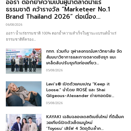
ออรา ตอกย้ำความเป็นผู้นำตลาดน้ำแร่
ธรรมชาติ คว้ารางวัล “Marketeer No.1
Brand Thailand 2026” ต่อเนื่อง...
06/08/2026
ออรา น้ำแร่ธรรมชาติ 100% ตอกย้ำความสำเร็จในฐานะแบรนด์น้ำแร่
ธรรมชาติที่ครอง...
ททท. ร่วมกับ จุฬาลงกรณ์มหาวิทยาลัย จัด
สัมมนาวิชาการและการตลาดเชิงรุก แนะ
เคล็ดลับปรับธุรกิจท่องเที่ยว...
05/08/2026
Levi’s® เปิดตัวแคมเปญ “Keep it
Loose.” นำโดย ROSÉ และ Shai
Gilgeous-Alexander ถ่ายทอดนิย...
05/08/2026
KAYAKI เฉลิมฉลองเดสติเนชั่นใหม่ ที่ดิเอ็มค
วอเทียร์เปิดตัวเซ็ตเมนูใหม่
‘Toyosu’ เสิร์ฟ 4 วัตถุดิบล้ำค...