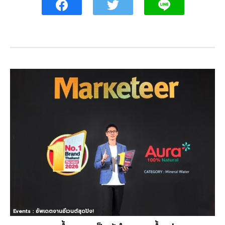
Events : อัพเดตงานอีเวนต์สุดปัง!