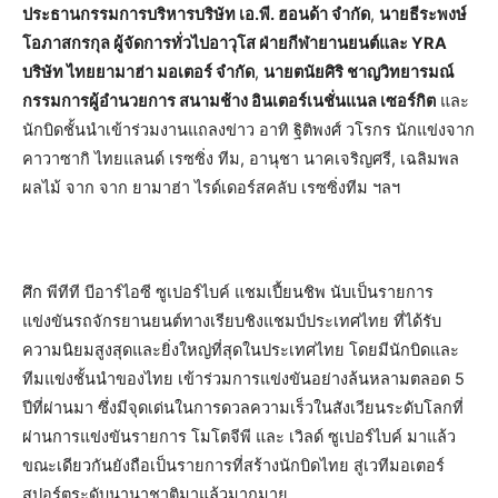
ประธานกรรมการบริหารบริษัท เอ.พี. ฮอนด้า จำกัด
,
นายธีระพงษ์
โอภาสกรกุล ผู้จัดการทั่วไปอาวุโส ฝ่ายกีฬายานยนต์และ YRA
บริษัท ไทยยามาฮ่า มอเตอร์ จำกัด
,
นายตนัยศิริ ชาญวิทยารมณ์
กรรมการผู้อำนวยการ สนามช้าง อินเตอร์เนชั่นแนล เซอร์กิต
และ
นักบิดชั้นนำเข้าร่วมงานแถลงข่าว อาทิ ฐิติพงศ์ วโรกร นักแข่งจาก
คาวาซากิ ไทยแลนด์ เรซซิ่ง ทีม, อานุชา นาคเจริญศรี, เฉลิมพล
ผลไม้ จาก จาก ยามาฮ่า ไรด์เดอร์สคลับ เรซซิ่งทีม ฯลฯ
ศึก พีทีที บีอาร์ไอซี ซูเปอร์ไบค์ แชมเปี้ยนชิพ นับเป็นรายการ
แข่งขันรถจักรยานยนต์ทางเรียบชิงแชมป์ประเทศไทย ที่ได้รับ
ความนิยมสูงสุดและยิ่งใหญ่ที่สุดในประเทศไทย โดยมีนักบิดและ
ทีมแข่งชั้นนำของไทย เข้าร่วมการแข่งขันอย่างล้นหลามตลอด 5
ปีที่ผ่านมา ซึ่งมีจุดเด่นในการดวลความเร็วในสังเวียนระดับโลกที่
ผ่านการแข่งขันรายการ โมโตจีพี และ เวิลด์ ซูเปอร์ไบค์ มาแล้ว
ขณะเดียวกันยังถือเป็นรายการที่สร้างนักบิดไทย สู่เวทีมอเตอร์
สปอร์ตระดับนานาชาติมาแล้วมากมาย