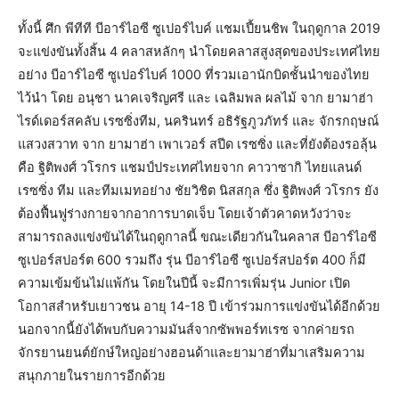
ทั้งนี้ ศึก พีทีที บีอาร์ไอซี ซูเปอร์ไบค์ แชมเปี้ยนชิพ ในฤดูกาล 2019
จะแข่งขันทั้งสิ้น 4 คลาสหลักๆ นำโดยคลาสสูงสุดของประเทศไทย
อย่าง บีอาร์ไอซี ซูเปอร์ไบค์ 1000 ที่รวมเอานักบิดชั้นนำของไทย
ไว้นำ โดย อนุชา นาคเจริญศรี และ เฉลิมพล ผลไม้ จาก ยามาฮ่า
ไรด์เดอร์สคลับ เรซซิ่งทีม, นครินทร์ อธิรัฐภูวภัทร์ และ จักรกฤษณ์
แสวงสวาท จาก ยามาฮ่า เพาเวอร์ สปีด เรซซิ่ง และที่ยังต้องรอลุ้น
คือ ฐิติพงศ์ วโรกร แชมป์ประเทศไทยจาก คาวาซากิ ไทยแลนด์
เรซซิ่ง ทีม และทีมเมทอย่าง ชัยวิชิต นิสสกุล ซึ่ง ฐิติพงศ์ วโรกร ยัง
ต้องฟื้นฟูร่างกายจากอาการบาดเจ็บ โดยเจ้าตัวคาดหวังว่าจะ
สามารถลงแข่งขันได้ในฤดูกาลนี้ ขณะเดียวกันในคลาส บีอาร์ไอซี
ซูเปอร์สปอร์ต 600 รวมถึง รุ่น บีอาร์ไอซี ซูเปอร์สปอร์ต 400 ก็มี
ความเข้มข้นไม่แพ้กัน โดยในปีนี้ จะมีการเพิ่มรุ่น Junior เปิด
โอกาสสำหรับเยาวชน อายุ 14-18 ปี เข้าร่วมการแข่งขันได้อีกด้วย
นอกจากนี้ยังได้พบกับความมันส์จากซัพพอร์ทเรซ จากค่ายรถ
จักรยานยนต์ยักษ์ใหญ่อย่างฮอนด้าและยามาฮ่าที่มาเสริมความ
สนุกภายในรายการอีกด้วย