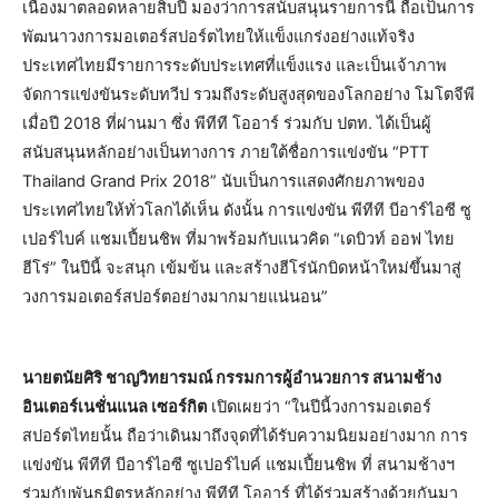
เนื่องมาตลอดหลายสิบปี มองว่าการสนับสนุนรายการนี้ ถือเป็นการ
พัฒนาวงการมอเตอร์สปอร์ตไทยให้แข็งแกร่งอย่างแท้จริง
ประเทศไทยมีรายการระดับประเทศที่แข็งแรง และเป็นเจ้าภาพ
จัดการแข่งขันระดับทวีป รวมถึงระดับสูงสุดของโลกอย่าง โมโตจีพี
เมื่อปี 2018 ที่ผ่านมา ซึ่ง พีทีที โออาร์ ร่วมกับ ปตท. ได้เป็นผู้
สนับสนุนหลักอย่างเป็นทางการ ภายใต้ชื่อการแข่งขัน “PTT
Thailand Grand Prix 2018” นับเป็นการแสดงศักยภาพของ
ประเทศไทยให้ทั่วโลกได้เห็น ดังนั้น การแข่งขัน พีทีที บีอาร์ไอซี ซู
เปอร์ไบค์ แชมเปี้ยนชิพ ที่มาพร้อมกับแนวคิด “เดบิวท์ ออฟ ไทย
ฮีโร่” ในปีนี้ จะสนุก เข้มข้น และสร้างฮีโร่นักบิดหน้าใหม่ขึ้นมาสู่
วงการมอเตอร์สปอร์ตอย่างมากมายแน่นอน”
นายตนัยศิริ ชาญวิทยารมณ์ กรรมการผู้อำนวยการ สนามช้าง
อินเตอร์เนชั่นแนล เซอร์กิต
เปิดเผยว่า “ในปีนี้วงการมอเตอร์
สปอร์ตไทยนั้น ถือว่าเดินมาถึงจุดที่ได้รับความนิยมอย่างมาก การ
แข่งขัน พีทีที บีอาร์ไอซี ซูเปอร์ไบค์ แชมเปี้ยนชิพ ที่ สนามช้างฯ
ร่วมกับพันธมิตรหลักอย่าง พีทีที โออาร์ ที่ได้ร่วมสร้างด้วยกันมา