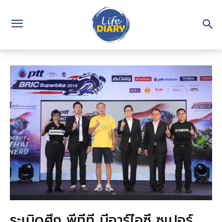
ระเบิดศึก พีทีที บีอาร์ไอซี ซูเปอร์