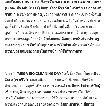
และป้องกัน COVID-19 เชิงรุก จัด “MEGA BIG CLEANING DAY”
(เมกกะ บิ๊ก คลีนนิ่ง เดย์) ปิดศูนย์การค้า 1 วัน ในวันที่ 31 มกราคมที่
ผ่านมา
ระดมพลรวมพลังผู้บริหาร พนักงาน ร้านค้าผู้เช่าทั่วทั้งศูนย์
และสำนักงานเขตคลองสาน ร่วมพลังพร้อมใจกันทำความสะอาด
ทุกพื้นที่ผิวสัมผัส ฉีดพ่นยาฆ่าเชื้อทั้งบนพื้นที่ภายในและภายนอก
ศูนย์การค้า รวมถึงระบบปรับอากาศและระบบท่อน้ำ ทั่วทุกจุดทุก
ตารางเมตรทั้งศูนย์การค้า
อีกทั้งตลอดเดือนกุมภาพันธ์ จะทำ Big
Cleaning อย่างเข้มข้นในทุกๆ สัปดาห์อีกด้วย เพื่อความมั่นใจและ
ความปลอดภัยของลูกค้าในการเข้ามาใช้บริการทุกวัน”
“
การทำ
“MEGA BIG CLEANING DAY”
ครั้งนี้เหมือนเป็นการ
Set
Zero (เซตซีโร่)
นอกเหนือจากการระดมกำลังพลนับพันชีวิต
ทำความสะอาดทุกพื้นที่ทุกตารางเมตรแล้ว ยังมีการ
ว่าจ้างบริษัทผู้
เชี่ยวชาญด้าน
Hygienic Solution อย่างครบวงจร
โดยได้นำ
เทคโนโลยีและนวัตกรรมเข้ามาใช้ในการดำเนินการเพื่อให้เกิด
ความสะอาดปลอดภัยอย่างสูงสุด อาทิ
ฉีดพ่นน้ำยาฆ่าเชื้อด้วย