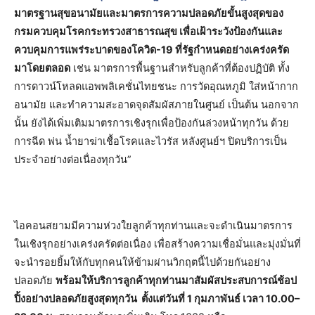
มาตรฐานสุขอนามัยและมาตรการความปลอดภัยขั้นสูงสุดของ
กรมควบคุมโรคกระทรวงสาธารณสุข เพื่อเฝ้าระวังป้องกันและ
ควบคุมการแพร่ระบาดของโควิด-19 ที่รัฐกำหนดอย่างเคร่งครัด
มาโดยตลอด
เช่น มาตรการพื้นฐานสำหรับลูกค้าที่ต้องปฏิบัติ ทั้ง
การดาวน์โหลดแอพพลิเคชั่นไทยชนะ การวัดอุณหภูมิ ใส่หน้ากาก
อนามัย และทำความสะอาดจุดสัมผัสภายในศูนย์ เป็นต้น นอกจาก
นั้น ยังได้เพิ่มเติมมาตรการเชิงรุกเพื่อป้องกันล่วงหน้าทุกวัน ด้วย
การฉีด พ่น น้ำยาฆ่าเชื้อโรคและไวรัส หลังศูนย์ฯ ปิดบริการเป็น
ประจำอย่างต่อเนื่องทุกวัน”
ไอคอนสยามมีความห่วงใยลูกค้าทุกท่านและจะดำเนินมาตรการ
ในเชิงรุกอย่างเคร่งครัดต่อเนื่อง เพื่อสร้างความเชื่อมั่นและมุ่งมั่นที่
จะนำรอยยิ้มให้กับทุกคนให้ข้ามผ่านวิกฤตนี้ไปด้วยกันอย่าง
ปลอดภัย
พร้อมให้บริการลูกค้าทุกท่านมาสัมผัสประสบการณ์ช้อป
ปิ้งอย่างปลอดภัยสูงสุดทุกวัน ตั้งแต่วันที่ 1 กุมภาพันธ์ เวลา 10.00–