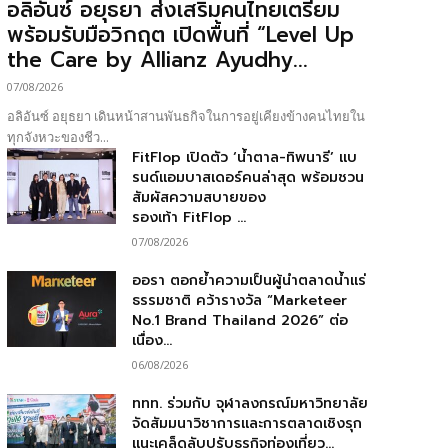
อลิอันซ์ อยุธยา ส่งเสริมคนไทยเตรียม
พร้อมรับมือวิกฤต เปิดพื้นที่ “Level Up
the Care by Allianz Ayudhy...
07/08/2026
อลิอันซ์ อยุธยา เดินหน้าสานพันธกิจในการอยู่เคียงข้างคนไทยใน
ทุกจังหวะของชีว...
FitFlop เปิดตัว ‘น้ำตาล-ทิพนารี’ แบ
รนด์แอมบาสเดอร์คนล่าสุด พร้อมชวน
สัมผัสความสบายของ
รองเท้า FitFlop ...
07/08/2026
ออรา ตอกย้ำความเป็นผู้นำตลาดน้ำแร่
ธรรมชาติ คว้ารางวัล “Marketeer
No.1 Brand Thailand 2026” ต่อ
เนื่อง...
06/08/2026
ททท. ร่วมกับ จุฬาลงกรณ์มหาวิทยาลัย
จัดสัมมนาวิชาการและการตลาดเชิงรุก
แนะเคล็ดลับปรับธุรกิจท่องเที่ยว...