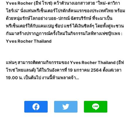
Yves Rocher (อีฟ โรเช่) คว้าตัวนางเอกสาวสวย “ใหม่-ดาวิกา
โฮร์เน่” นั่งแท่นพรีเซ็นเตอร์โปรดักส์คนแรกของประเทศไทย พร้อม
ด้วยหนุ่มรักษ์โลกอย่าง บอย-ปกรณ์ ฉัตรบริรักษ์ ที่จะมาเป็น
พรีเซ็นเตอร์ให้กับแคมเปญ ช้อป แชร์ ได้เงินชิลล์ๆ โดยทั้งคู่จะชวน
กันมาสร้างปรากฏการณ์ครั้งใหม่ในกิจกรรมไลฟ์ทางเฟซบุ๊กเพจ :
Yves Rocher Thailand
แฟนๆ สามารถติดตามกิจกรรมของ Yves Rocher Thailand (อีฟ
โรเช่ ไทยแลนด์) ได้ในวันอังคารที่ 19 มกราคม 2564 ตั้งแต่เวลา
19.00 น. เป็นต้นไป งานนี้ห้ามพลาดจ้า…