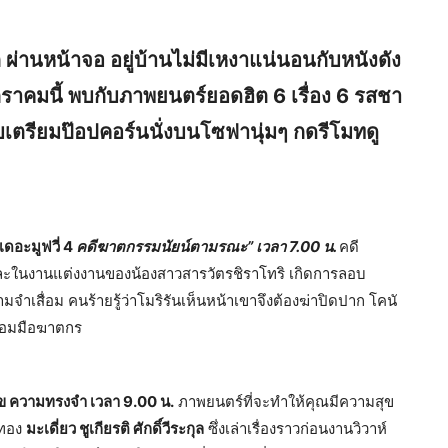
 ผ่านหน้าจอ อยู่บ้านไม่มีเหงาแน่นอนกับหนังดัง
กราคมนี้ พบกับภาพยนตร์ยอดฮิต 6 เรื่อง 6 รสชา
งรีบเตรียมป๊อปคอร์นนั่งบนโซฟานุ่มๆ กดรีโมทดู
เดอะมูฟวี่ 4
คดีฆาตกรรมนัยน์ตามรณะ” เวลา 7.00 น.
คดี
ละในงานแต่งงานของน้องสาวสารวัตรชิราโทริ เกิดการลอบ
จำเสื่อม คนร้ายรู้ว่าโมริรันเห็นหน้าเขาจึงต้องฆ่าปิดปาก โคนั
ื้อมมือฆาตกร
ข ความทรงจำ เวลา 9.00 น.
ภาพยนตร์ที่จะทำให้คุณมีความสุข
อทอง
มะเดี่ยว ชูเกียรติ ศักดิ์วีระกุล
ซึ่งเล่าเรื่องราวก่อนงานวิวาห์