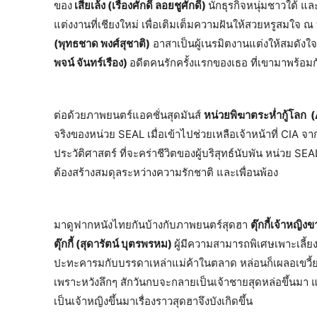
ของ
เสี่ยเล้ง (เรืองศักดิ์ ลอยชูศักดิ์)
นักธุรกิจหนุ่มชาวใต้ แ
แต่งงานที่เชียงใหม่ เพื่อเติมเต็มความฝันให้สวยหรูสมใจ ณ
(พุทธชาด พงศ์สุชาติ)
อาสาเป็นผู้เนรมิตงานแต่งให้สมดังใจ
พจน์ จันทร์เรือง)
อดีตคนรักครั้งแรกของเธอ ที่เขามาพร้อมก
ต่อด้วยภาพยนตร์แอคชั่นสุดมันส์
หน่วยพิฆาตระห่ำกู้โลก (
จริงของหน่วย SEAL เมื่อเข้าไปช่วยเหลือเจ้าหน้าที่ CIA จา
ประวัติศาสตร์ ที่จะคร่าชีวิตของผู้บริสุทธ์นับพัน หน่วย SEAL
ต้องสร้างสมดุลระหว่างความรักชาติ และเพื่อนพ้อง
มาดูฟากหนังไทยกันบ้างกับภาพยนตร์สุดฮา
ตุ๊กกี้เจ้าหญิ
ตุ๊กกี้ (สุดารัตน์ บุตรพรหม)
ผู้มีความสามารถพิเศษเพาะเลี้ยง
ปะทะคารมกับบรรดาเหล่าแม่ค้าในตลาด หล่อนก็เผลอเขวี
เพราะหวังลึกๆ สักวันกบจะกลายเป็นเจ้าชายสุดหล่อขึ้นมา แ
เป็นเจ้าหญิงขึ้นมาเรื่องราวสุดฮาจึงบังเกิดขึ้น