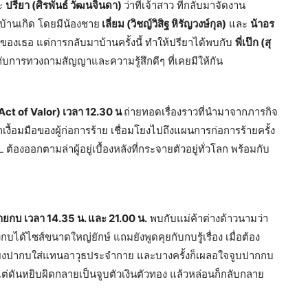
ละ
ปรียา (ศิรพันธ์ วัฒนจินดา)
ว่าที่เจ้าสาว ที่กลับมาจัดงาน
 บ้านเกิด โดยมีน้องชาย
เลี่ยม (วิชญ์วิสิฐ หิรัญวงษ์กุล)
และ
น้าอร
ของเธอ แต่การกลับมาบ้านครั้งนี้ ทำให้ปรียาได้พบกับ
พี่เป๊ก (สุ
ับการทวงถามสัญญาและความรู้สึกดีๆ ที่เคยมีให้กัน
Act of Valor) เวลา 12.30 น
ถ่ายทอดเรื่องราวที่นำมาจากภารกิจ
กเงื้อมมือของผู้ก่อการร้าย เชื่อมโยงไปถึงแผนการก่อการร้ายครั้ง
 ต้องออกตามล่าผู้อยู่เบื้องหลังที่กระจายตัวอยู่ทั่วโลก พร้อมกับ
งขายกบ เวลา 14.35 น. และ 21.00 น.
พบกับแม่ค้าต่างด้าวนามว่า
กบได้ไซส์ขนาดใหญ่ยักษ์ แถมยังพูดคุยกับกบรู้เรื่อง เมื่อต้อง
้ยงปากบใส่แทนอาวุธประจำกาย และบางครั้งก็เผลอใจจูบปากกบ
ต่ดันหยิบผิดกลายเป็นจูบตัวเงินตัวทอง แล้วหล่อนก็กลับกลาย