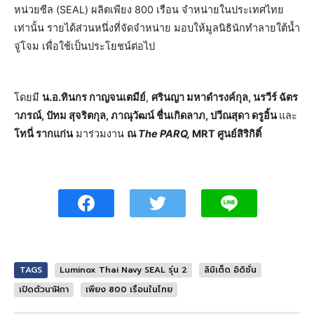
หน่วยซีล (SEAL) ผลิตเพียง 800 เรือน จำหน่ายในประเทศไทย
เท่านั้น รายได้ส่วนหนึ่งที่จัดจำหน่าย มอบให้มูลนิธินักทำลายใต้น้ำ
จู่โจม เพื่อใช้เป็นประโยชน์ต่อไป
โดยมี
น.อ.ทินกร กาญจนเตมีย์
,
ศรินญา มหาดำรงค์กุล, นรวีร์ ฉัตร
าภรณ์, ปัทม สุจริตกุล, ภาณุวัฒน์ ชื่นเกิดลาภ, ปวีณสุดา ดรูอิ้น
และ
โทนี่ รากแก่น
มาร่วมงาน
ณ
The PARQ,
MRT ศูนย์สิริกิติ์
TAGS
Luminox Thai Navy SEAL รุ่น 2
ลิมิเต็ด อิดิชั่น
เปิดตัวนาฬิกา
เพียง 800 เรือนในไทย