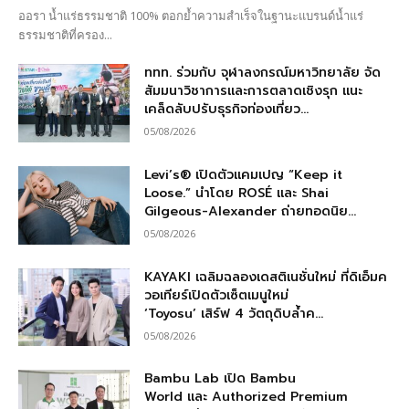
ออรา น้ำแร่ธรรมชาติ 100% ตอกย้ำความสำเร็จในฐานะแบรนด์น้ำแร่
ธรรมชาติที่ครอง...
ททท. ร่วมกับ จุฬาลงกรณ์มหาวิทยาลัย จัด
สัมมนาวิชาการและการตลาดเชิงรุก แนะ
เคล็ดลับปรับธุรกิจท่องเที่ยว...
05/08/2026
Levi’s® เปิดตัวแคมเปญ “Keep it
Loose.” นำโดย ROSÉ และ Shai
Gilgeous-Alexander ถ่ายทอดนิย...
05/08/2026
KAYAKI เฉลิมฉลองเดสติเนชั่นใหม่ ที่ดิเอ็มค
วอเทียร์เปิดตัวเซ็ตเมนูใหม่
‘Toyosu’ เสิร์ฟ 4 วัตถุดิบล้ำค...
05/08/2026
Bambu Lab เปิด Bambu
World และ Authorized Premium