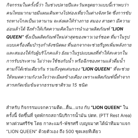
กิจกรรมในครั้งนี้ว่า ในช่วงปลายปีและวันหยุดยาวแบบนี้เราพบว่า
คนไทยมากมายมีแผนเดินทางไปท่องเที่ยวในต่างจังหวัด ซึ่งการขับ
รถทางไกลเป็นเวลานาน จะส่งผลให้ร่างกาย สมอง สายตา มีความ
อ่อนล้าได้ จึงทำให้เกิดความคิดในการนำเอาผลิตภัณฑ์
“LION
QUEEN”
ซึ่งเป็นผลิตภัณฑ์ใหม่ล่าสุดของพาวเวอร์ชอต ที่มาในรูป
แบบเครื่องดื่มบำรุงกำลังชนิดผง ที่นอกจากจะช่วยรีบูทเพิ่มพลังกาย
และสมองให้กับผู้บริโภคแล้ว ยังมาในรูปแบบผงที่ทำให้สะดวกใน
การรับประทาน ไม่ว่าจะใช้ชงกับน้ำ หรือฉีกซองทานแล้วดื่มน้ำ
ตามก็ได้เช่นเดียวกัน รวมถึงจุดเด่นของ
“
LION QUEEN
” ที่จะช่วย
ให้หมดความกังวลใจว่าจะมีผลข้างเคียง เพราะผลิตภัณฑ์นี้ทำจาก
สารสกัดเข้มข้นจากธรรมชาติรวม 15 ชนิด
สำหรับ กิจกรรมแจกความดีด…ตื่น…แรง กับ
“LION QUEEN”
ใน
ครั้งนี้ จัดขึ้นที่ จุดพักรถสถานีบริการน้ำมัน ปตท. (PTT Rest Area)
ทางด่วนศรีรัช โดย กาละแมร์-พัชรศรี เบญจมาศ ได้นำทีมมาแจก
“LION QUEEN” ด้วยตัวเอง ถึง 500 ชุดเลยทีเดียว