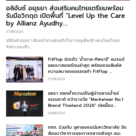
อลิอันซ์ อยุธยา ส่งเสริมคนไทยเตรียมพร้อม
รับมือวิกฤต เปิดพื้นที่ “Level Up the Care
by Allianz Ayudhy...
07/08/2026
อลิอันซ์ อยุธยา เดินหน้าสานพันธกิจในการอยู่เคียงข้างคนไทยในทุก
จังหวะของชีว...
FitFlop เปิดตัว ‘น้ำตาล-ทิพนารี’ แบรนด์
แอมบาสเดอร์คนล่าสุด พร้อมชวนสัมผัส
ความสบายของรองเท้า FitFlop ...
07/08/2026
ออรา ตอกย้ำความเป็นผู้นำตลาดน้ำแร่
ธรรมชาติ คว้ารางวัล “Marketeer No.1
Brand Thailand 2026” ต่อเนื่อง...
06/08/2026
ททท. ร่วมกับ จุฬาลงกรณ์มหาวิทยาลัย จัด
สัมมนาวิชาการและการตลาดเชิงรุก แนะ