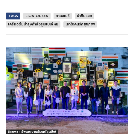
TAGS
LION QUEEN
กาละแมร์
นำทีมแจก
เครื่องดื่มบำรุงกำลังรูปแบบใหม่
เอาใจคนรักสุขภาพ
Events : อัพเดตงานอีเวนต์สุดปัง!