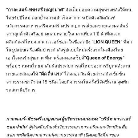
“กาละแมร์-พัชรศรี เบญจมาศ”
จัดเต็มมอบความสุขทรงพลังให้คน
ไทยรับปีใหม่ ตอกย้ำความสำเร็จจากการเปิดตัวผลิตภัณฑ์
นวัตกรรมอาหารเสริมจนสร้างปรากฏการณ์ยอดขายและผลลัพธ์
จากลูกค้าตัวจริงอย่างถล่มทลายในเวลาเพียง 1 ปี นำทีมแจก
ผลิตภัณฑ์ใหม่จากพาวเวอร์ชอต ในชื่อสุดปัง
“LION QUEEN”
ที่มา
ในรูปแบบเครื่องดื่มบำรุงกำลังรูปแบบใหม่ครั้งแรกในเมืองไทย
เอาใจคนรักสุขภาพ ที่มาพร้อมคอนเซ็ปต์
“Queen of Energy”
พร้อมชวนคนไทยมาสัมผัสประสบการณ์ใหม่ของการรีบูทพลังงาน
กายและสมองให้
“ดีด ตื่น แรง”
ได้ตลอดวัน ด้วยสารสกัดเข้มข้น
จากธรรมชาติรวม 15 ชนิด โดยกิจกรรมในครั้งนี้จัดขึ้น ณ จุดพัก
รถสถานีบริการ
กาละแมร์-พัชรศรี เบญจมาศ ผู้บริหารคนเก่งแห่ง “บริษัท พาวเวอร์
ชอต จำกัด”
ผู้นำผลิตภัณฑ์นวัตกรรมอาหารเสริมและวิตามินเพื่อ
สุขภาพที่ผลิตจากสารสกัดจากธรรมชาติ เปิดเผยถึงที่มาของ