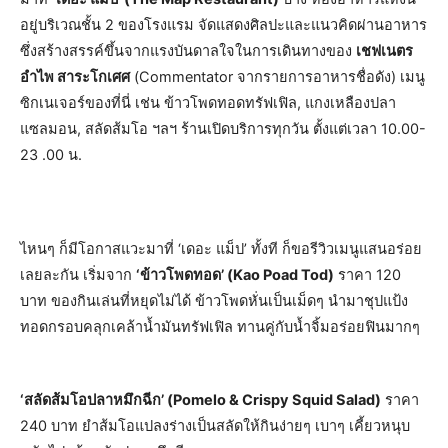
อยู่บริเวณชั้น 2 ของโรงแรม จัดแสดงศิลปะและแนวคิดผ่านอาหาร
ซึ่งสร้างสรรค์ขึ้นจากแรงบันดาลใจในการเดินทางของ
เชฟเนตร
อำไพ สาระโกเศศ
(Commentator จากรายการอาหารชื่อดัง) เมนู
ซิกเนเจอร์ของที่นี่ เช่น ข้าวโพดทอดทรัฟเฟิล, แกงเหลืองปลา
แซลมอน, สลัดส้มโอ ฯลฯ ร้านเปิดบริการทุกวัน ตั้งแต่เวลา 10.00-
23 .00 น.
ไหนๆ ก็มีโอกาสแวะมาที่ ‘เดอะ แม็ป’ ทั้งที ก็ขอรีวิวเมนูแสนอร่อย
เลยละกัน เริ่มจาก
‘ข้าวโพดทอด’ (
Kao Poad Tod
)
ราคา 120
บาท ของกินเล่นที่หยุดไม่ได้ ข้าวโพดหั่นเป็นเม็ดๆ นำมาชุปแป้ง
ทอดกรอบคลุกเคล้าน้ำมันทรัฟเฟิล ทานคู่กับน้ำจิ้มอร่อยฟินมากๆ
‘
สลัดส้มโอปลาหมึกฉีก’ (
Pomelo & Crispy Squid Salad
)
ราคา
240 บาท ยำส้มโอแปลงร่างเป็นสลัดให้กินง่ายๆ เบาๆ เคี้ยวหนุบ