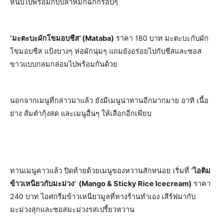
หนับไปพร้อมกับปลาหมึกฉีกกรอบๆ
‘
มะตะบะผักโขมอบชีส’ (
Mataba
)
ราคา 180 บาท มะตะบะกับผัก
โขมอบชีส แป้งบางๆ ห่อผักนุ่มๆ แถมยังอร่อยไปกับชีสและซอส
ขาวแบบกลมกล่อมไปพร้อมกันด้วย
นอกจากเมนูที่กล่าวมาแล้ว ยังมีเมนูน่าทานอีกมากมาย อาทิ เนื้อ
ย่าง ส้มตำกุ้งสด และเมนูอื่นๆ ให้เลือกอีกเพียบ
ทานเมนูคาวแล้ว ปิดท้ายด้วยเมนูของหวานสักหน่อย เริ่มที่
‘ไอติม
ข้าวเหนียวกับมะม่วง’ (
Mango & Sticky Rice Icecream
)
ราคา
240 บาท ไอศกรีมข้าวเหนียวมูลที่ทางร้านทำเอง เสิร์ฟมากับ
มะม่วงสุกและซอสมะม่วงรสเปรี้ยวหวาน