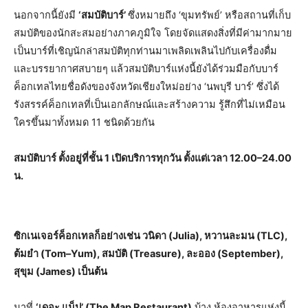
นอกจากนี้ยังมี
‘สมบัติบาร์’
ซึ่งหมายถึง ‘ขุมทรัพย์’ หรือสถานที่เก็บ
สมบัติของนักสะสมอย่างภาคภูมิใจ โดยจัดแสดงสิ่งที่มีค่ามากมาย
เป็นบาร์ที่เชิญนักล่าสมบัติทุกท่านมาเพลิดเพลินไปกับเครื่องดื่ม
และบรรยากาศสบายๆ แล้วสมบัติบาร์แห่งนี้ยังได้ร่วมมือกับบาร์
ค็อกเทลไทยชื่อดังของจังหวัดเชียงใหม่อย่าง ‘นพบุรี บาร์’ ซึ่งได้
รังสรรค์ค็อกเทลที่เป็นเอกลักษณ์และสร้างความ รู้สึกที่ไม่เหมือน
ใครขึ้นมาทั้งหมด 11 ชนิดด้วยกัน
สมบัติบาร์ ตั้งอยู่ที่ชั้น
1
เปิดบริการทุกวัน ตั้งแต่เวลา
12
.
00
–
24
.
00
น.
ซิกเนเจอร์ค็อกเทลก็อย่างเช่น วนิดา (
Julia
)
,
หวานละมน (
TLC
)
,
ต้มยำ (
T
om
–
Yum
)
,
สมบัติ (
T
reasure
)
,
ละออง (
S
eptember
)
,
สุขุม (
James
)
เป็นต้น
มาที่
‘เดอะ แม็ป’ (
The Map Restaurant
)
บ้าง ห้องอาหารแห่งนี้