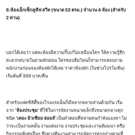
6.ห้องเอ็กเซ็กคูทีฟ สวีท (ขนาด 52 ตรม.) จำนวน 4 ห้อง (สำหรับ
2 ท่าน)
บอกได้เลยว่า แต่ละห้องมีความกิ๊บเก๋ไม่เหมือนใคร ให้ความรู้สึก
สะดวกสบายในยามพักผ่อน ใครชอบธีมไหนก็สามารถสอบถาม
พนักงานก่อนจองห้องพักได้เลย ราคาห้องพัก (ในช่วงโปรโมชั่น)
เริ่มต้นที่ 999 บาท/คืน
สำหรับแฟคซิลิตี้ของโรงแรมนั้นก็มีหลากหลายส่วนด้วยกัน เริ่ม
จาก
‘ห้องประชุม’
ที่ใช้ในการจัดงานขนาดเล็กถึงขนาดกลางทุก
ชนิด
‘
เดอะ มิวเซียม ฮออล์
’
เป็นคำตอบที่หลายคนกำลังมองหา ไม่
ว่าจะเป็นงานหมั้น งานแต่งงาน งานประชุมและงานสัมมนา หรือ
กิจกรรมพิเศษอื่นๆ ซึ่งทางทีมงานสามารถจัดการทุกอย่างตามที่