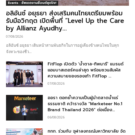
Events : อัพเดตงานอีเวนต์สุดปัง!
อลิอันซ์ อยุธยา ส่งเสริมคนไทยเตรียมพร้อม
รับมือวิกฤต เปิดพื้นที่ “Level Up the Care
by Allianz Ayudhy...
07/08/2026
อลิอันซ์ อยุธยา เดินหน้าสานพันธกิจในการอยู่เคียงข้างคนไทยในทุก
จังหวะของชีว...
FitFlop เปิดตัว ‘น้ำตาล-ทิพนารี’ แบรนด์
แอมบาสเดอร์คนล่าสุด พร้อมชวนสัมผัส
ความสบายของรองเท้า FitFlop ...
07/08/2026
ออรา ตอกย้ำความเป็นผู้นำตลาดน้ำแร่
ธรรมชาติ คว้ารางวัล “Marketeer No.1
Brand Thailand 2026” ต่อเนื่อง...
06/08/2026
ททท. ร่วมกับ จุฬาลงกรณ์มหาวิทยาลัย จัด