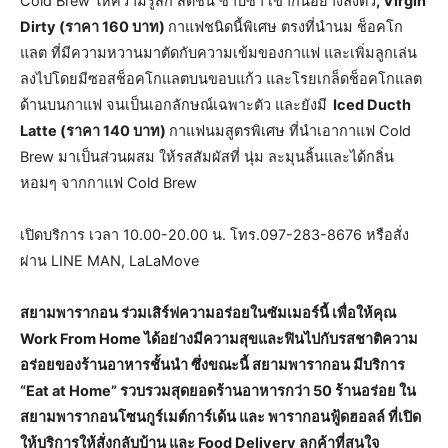
Cold Brew ให้ความรู้สึก สดชื่น ซาบซ่า เข้ากันอย่างลงตัว
, Virgin
Dirty (ราคา 160 บาท)
กาแฟชนิดนี้พิเศษ ตรงที่นำนม ช็อคโก
แลต ที่มีความหวานมาตัดกับความเข้มของกาแฟ และเพิ่มลูกเล่น
ลงไปโดยมีซอสช็อคโกแลตบนขอบแก้ว และโรยเกล็ดช็อคโกแลต
ด้านบนกาแฟ จนเป็นเอกลักษณ์เฉพาะตัว และยังมี
Iced Ducth
Latte (ราคา 140 บาท)
กาแฟนมสูตรพิเศษ ที่นำเอากาแฟ Cold
Brew มาเป็นส่วนผสม ให้รสสัมผัสที่ นุ่ม ละมุนลิ้นและได้กลิ่น
หอมๆ จากกาแฟ Cold Brew
เปิดบริการ เวลา 10.00-20.00 น. โทร.097-283-8676 หรือสั่ง
ผ่าน LINE MAN, LaLaMove
สยามพารากอน ร่วมเสิร์ฟความอร่อยในซัมเมอร์นี้ เพื่อให้คุณ
Work From Home ได้อย่างมีความสุขและฟินไปกับรสชาติความ
อร่อยของร้านอาหารชั้นนำ ซึ่งขณะนี้ สยามพารากอน มีบริการ
“Eat at Home” รวบรวมสุดยอดร้านอาหารกว่า 50 ร้านอร่อย ใน
สยามพารากอนโซนกูร์เมต์การ์เด้น และ พารากอนฟู้ดฮอลล์ ที่เปิด
ให้บริการให้สั่งกลับบ้าน และ Food Delivery ลูกค้าที่สนใจ