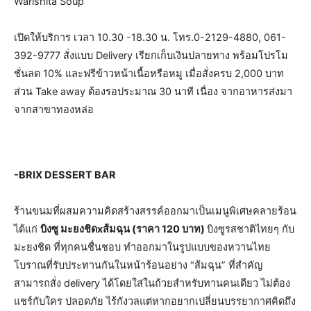
Warishita Soup
เปิดให้บริการ เวลา 10.30 -18.30 น. โทร.0-2129-4880, 061-
392-9777 สั่งแบบ Delivery เรียกเก็บเงินปลายทาง พร้อมโปรโม
ชั่นลด 10% และฟรีข้าวหน้าเนื้อหรือหมู เมื่อสั่งครบ 2,000 บาท
ส่วน Take away ต้องรอประมาณ 30 นาที เนื่อง จากอาหารส่งมา
จากสาขาทองหล่อ
-BRIX DESSERT BAR
ร้านขนมที่ผสมความคิดสร้างสรรค์ออกมาเป็นเมนูพิเศษคลายร้อน
ได้แก่
บิงซู มะยงชิดxส้มฉุน (ราคา 120 บาท)
บิงซูรสชาติไทยๆ กับ
มะยงชิด ที่ทุกคนชื่นชอบ ทำออกมาในรูปแบบของหวานไทย
โบราณที่รับประทานกันในหน้าร้อนอย่าง “ส้มฉุน” ที่สำคัญ
สามารถสั่ง delivery ได้โดยใส่ในถ้วยสำหรับทานคนเดียว ไม่ต้อง
แชร์กับใคร ปลอดภัย ไร้กังวลแต่หากอยากเปลี่ยนบรรยากาศคิดถึง