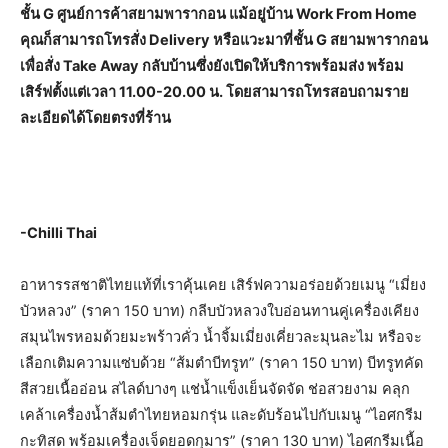
ชั้น G ศูนย์การค้าสยามพารากอน แม้อยู่บ้าน Work From Home
คุณก็สามารถโทรสั่ง Delivery หรือแวะมาที่ชั้น G สยามพารากอน
เพื่อสั่ง Take Away กลับบ้านซึ่งยังเปิดให้บริการพร้อมส่ง พร้อม
เสิร์ฟตั้งแต่เวลา 11.00-20.00 น. โดยสามารถโทรสอบถามราย
ละเอียดได้โดยตรงที่ร้าน
-Chilli Thai
อาหารรสชาติไทยแท้ที่เราคุ้นเคย เสิร์ฟความอร่อยด้วยเมนู “เมี่ยง
บัวหลวง” (ราคา 150 บาท) กลีบบัวหลวงใบอ่อนทานคู่เครื่องเคียง
สมุนไพรหอมด้วยมะพร้าวคั่ว น้ำจิ้มเมี่ยงเคี่ยวละมุนละไม หรือจะ
เลือกเติมความแซ่บด้วย “ส้มตำบีทรูท” (ราคา 150 บาท) บีทรูทคัด
สีสวยเนื้ออ่อน สไลด์บางๆ แช่น้ำแข็งเย็นจัดจัด ช่อสวยงาม คลุก
เคล้าเครื่องน้ำส้มตำไทยหอมกรุ่น และดับร้อนไปกับเมนู “ไอศกรีม
กะทิสด พร้อมเครื่องเจ็ดยอดกุมาร” (ราคา 130 บาท) ไอศกรีมเนื้อ