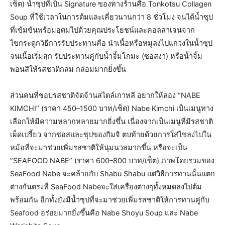
เซ็ต) น้ำซุปที่เป็น Signature ของทางร้านคือ Tonkotsu Collagen
Soup ที่ใช้เวลาในการต้มและเคี่ยวนานกว่า 8 ชั่วโมง จนได้น้ำซุป
ที่เข้มข้นพร้อมอุดมไปด้วยคุณประโยชน์และคอลลาเจนจาก
ไขกระดูกวิธีการรับประทานคือ นำเนื้อหรือหมูลงไปแกว่งในน้ำซุป
จนเนื้อเริ่มสุก รับประทานคู่กับน้ำจิ้มโกมะ (ซอสงา) หรือน้ำจิ้ม
พอนสึให้รสชาติกลม กล่อมมากยิ่งขึ้น
ส่วนคนที่ชอบรสชาติจัดจ้านสไตล์เกาหลี อยากให้ลอง “NABE
KIMCHI” (ราคา 450–1500 บาท/เซ็ต) Nabe Kimchi เป็นเมนูทาง
เลือกให้มีความหลากหลายมากยิ่งขึ้น เนื่องจากเป็นเมนูที่มีรสชาติ
เผ็ดเปรี้ยว จากซอสและซุปของกิมจิ ตบท้ายด้วยการใส่ไข่ลงไปใน
หม้อที่จะมาช่วยเพิ่มรสชาติให้นุ่มนวลมากขึ้น หรือจะเป็น
“SEAFOOD NABE” (ราคา 600–800 บาท/เซ็ต) ภาพโดยรวมของ
SeaFood Nabe จะคล้ายกับ Shabu Shabu แต่วิธีการทานนั้นแตก
ต่างกันตรงที่ SeaFood Nabeจะใส่เครื่องต่างๆทั้งหมดลงไปต้ม
พร้อมกัน อีกทั้งยังมีน้ำซุปที่จะมาช่วยเพิ่มรสชาติให้การทานคู่กับ
Seafood อร่อยมากยิ่งขึ้นคือ Nabe Shoyu Soup และ Nabe