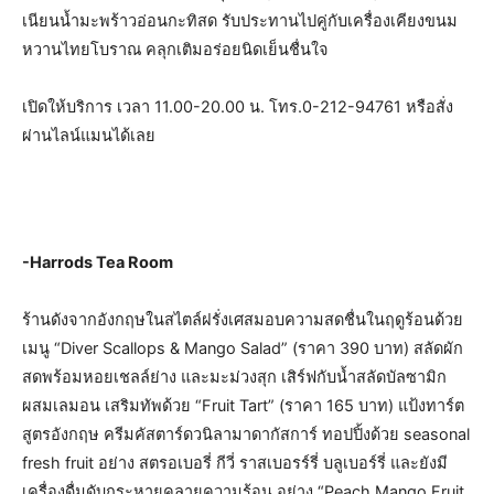
เนียนน้ำมะพร้าวอ่อนกะทิสด รับประทานไปคู่กับเครื่องเคียงขนม
หวานไทยโบราณ คลุกเติมอร่อยนิดเย็นชื่นใจ
เปิดให้บริการ เวลา 11.00-20.00 น. โทร.0-212-94761 หรือสั่ง
ผ่านไลน์แมนได้เลย
-Harrods Tea Room
ร้านดังจากอังกฤษในสไตล์ฝรั่งเศสมอบความสดชื่นในฤดูร้อนด้วย
เมนู “Diver Scallops & Mango Salad” (ราคา 390 บาท) สลัดผัก
สดพร้อมหอยเชลล์ย่าง และมะม่วงสุก เสิร์ฟกับน้ำสลัดบัลซามิก
ผสมเลมอน เสริมทัพด้วย “Fruit Tart” (ราคา 165 บาท) แป้งทาร์ต
สูตรอังกฤษ ครีมคัสตาร์ดวนิลามาดากัสการ์ ทอปปิ้งด้วย seasonal
fresh fruit อย่าง สตรอเบอรี่ กีวี่ ราสเบอรร์รี่ บลูเบอร์รี่ และยังมี
เครื่องดื่มดับกระหายคลายความร้อน อย่าง “Peach Mango Fruit