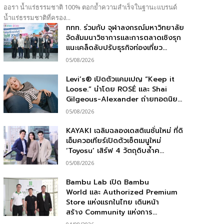
ออรา น้ำแร่ธรรมชาติ 100% ตอกย้ำความสำเร็จในฐานะแบรนด์
น้ำแร่ธรรมชาติที่ครอง...
ททท. ร่วมกับ จุฬาลงกรณ์มหาวิทยาลัย
จัดสัมมนาวิชาการและการตลาดเชิงรุก
แนะเคล็ดลับปรับธุรกิจท่องเที่ยว...
05/08/2026
Levi’s® เปิดตัวแคมเปญ “Keep it
Loose.” นำโดย ROSÉ และ Shai
Gilgeous-Alexander ถ่ายทอดนิย...
05/08/2026
KAYAKI เฉลิมฉลองเดสติเนชั่นใหม่ ที่ดิ
เอ็มควอเทียร์เปิดตัวเซ็ตเมนูใหม่
‘Toyosu’ เสิร์ฟ 4 วัตถุดิบล้ำค...
05/08/2026
Bambu Lab เปิด Bambu
World และ Authorized Premium
Store แห่งแรกในไทย เดินหน้า
สร้าง Community แห่งการ...