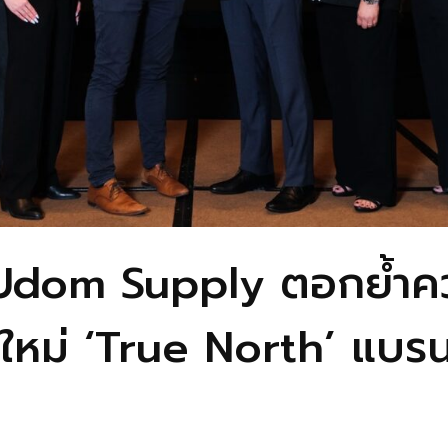
Udom Supply ตอกย้ำคว
หม่ ‘True North’ แบรนด์