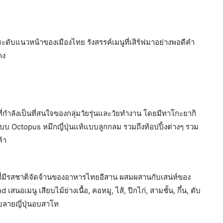
ฟระดับแนวหน้าของเมืองไทย รังสรรค์เมนูที่เสิร์ฟมาอย่างพอดีคำ
กง
กำลังเป็นที่สนใจของกลุ่มวัยรุ่นและวัยทำงาน โดยมีทาโกะยากิ
บ Octopus หมึกญี่ปุ่นแท้แบบลูกกลม รวมถึงท้อปปิ้งต่างๆ รวม
้า
่มีรสชาติจัดจ้านของอาหารไทยอีสาน ผสมผสานกับเสน่ห์ของ
อเมนู เสียบไม้ย่างเนื้อ, คอหมู, ไส้, ปีกไก่, สามชั้น, กึ๋น, ตับ
อยลายญี่ปุ่นอบสาโท