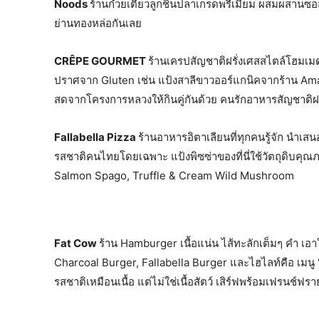
Noods
ร้านก๋วยเตี๋ยวลูกชิ้นปลาเกรดพรีเมียม ผสมผสานซอ
ย่านทองหล่อกันเลย
CRÊPE GOURMET
ร้านเครปสัญชาติฝรั่งเศสสไตล์โฮมเมด 
ปราศจาก Gluten เช่น แป้งสาลีขาวออร์แกนิคจากร้าน Ama
สดจากโครงการหลวงให้กินคู่กันด้วย คนรักอาหารสัญชาติฝรั
Fallabella Pizza
ร้านอาหารอิตาเลียนที่ทุกคนรู้จัก นำเส
รสชาติคนไทยโดยเฉพาะ แป้งพิซซ่าของที่นี่ใช้วัตถุดิบคุณภ
Salmon Spago, Truffle & Cream Wild Mushroom
Fat Cow
ร้าน Hamburger เนื้อแน่น ไส้ทะลักเต็มๆ คำ เอ
Charcoal Burger, Fallabella Burger และไฮไลท์คือ เมนู “
รสชาติเหมือนเนื้อ แต่ไม่ใช่เนื้อสัตว์ เสิร์ฟพร้อมเฟรนช์ฟราย