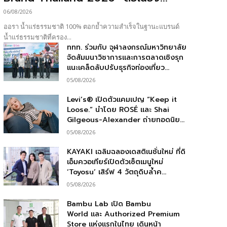
06/08/2026
ออรา น้ำแร่ธรรมชาติ 100% ตอกย้ำความสำเร็จในฐานะแบรนด์
น้ำแร่ธรรมชาติที่ครอง...
ททท. ร่วมกับ จุฬาลงกรณ์มหาวิทยาลัย
จัดสัมมนาวิชาการและการตลาดเชิงรุก
แนะเคล็ดลับปรับธุรกิจท่องเที่ยว...
05/08/2026
Levi’s® เปิดตัวแคมเปญ “Keep it
Loose.” นำโดย ROSÉ และ Shai
Gilgeous-Alexander ถ่ายทอดนิย...
05/08/2026
KAYAKI เฉลิมฉลองเดสติเนชั่นใหม่ ที่ดิ
เอ็มควอเทียร์เปิดตัวเซ็ตเมนูใหม่
‘Toyosu’ เสิร์ฟ 4 วัตถุดิบล้ำค...
05/08/2026
Bambu Lab เปิด Bambu
World และ Authorized Premium
Store แห่งแรกในไทย เดินหน้า