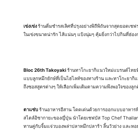
เข่งเข่ง
ร้านติ่มซำรสเลิศที่ปรุงอย่างพิถีพิถันจากสุดยอดเช
ในเข่งขนาดน่ารัก ไส้แน่นๆ แป้งนุ่มๆ คุ้มยิ่งกว่าไปกินที่ฮ่อง
Bloc 26th Takoyaki
ร้านทาโกะยากิแนวใหม่แบรนด์ไทยที่
แบบลูกหมึกยักษ์ที่เป็นไฮไลท์ของทางร้าน และทาโกะยากิแบ
ถึงซอสสูตรต่างๆ ให้เลือกเพิ่มเติมตามความพึงพอใจของลูกค
ตาแซ่บ
ร้านอาหารอีสาน โดดเด่นด้วยการออกแบบอาหารที
สไตล์อิซากายะของญี่ปุ่น นำโดยเชฟบัส Top Chef Thailand เสน
ทานคู่กับจิ้มแจ่วบองพล่าปลาหมึกปลาร้า ลิ้นวัวย่าง และห