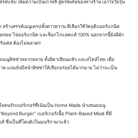
สรสแซ่บ เพิ่มความเป็นเกาหลี สูตรพิเศษของทางร้าน เอาใจวัยรุ่น
สร้างสรรค์เมนูเครปทั้งคาวหวาน ที่เลือกใช้วัตถุดิบออร์แกนิค
ntee ไข่ออร์แกนิค และช็อกโกแลตแท้ 100% นอกจากนี้ยังมีผัก
่งเศส ต้องไม่พลาด!!
นอเมนูพิซซ่าหลากหลาย ทั้งอิตาเลียนแท้ๆ และสไตล์ไทย เพื่อ
าพ แถมยังมีหน้าพิซซ่าให้เลือกอร่อยได้มากมาย ไม่ว่าจะเป็น
าใจคนรักเบอร์เกอร์ที่เน้นเป็น Home Made นำเสนอเมนู
Beyond Burger” เบอร์เกอร์เนื้อ Plant–Based Meat ที่มี
ส์ ซึ่งเป็นที่โด่งดังในอเมริกามาแล้ว