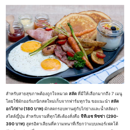
สำหรับสายสุขภาพต้องถูกใจหมวด
สลัด
ที่มีให้เลือกมากถึง 7 เมนู
โดยใช้ผักออร์แกนิกสดใหม่เก็บจากฟาร์มทุกวัน ขอแนะนำ
สลัด
อกไก่ย่าง (180 บาท)
ผักสดกรอบทานคู่กับไก่ย่างและน้ำสลัดงา
สไตล์ญี่ปุ่น สำหรับจานที่ทุกโต๊ะต้องสั่งคือ
จีทีเอช พิซซ่า
(290-
390 บาท)
สูตรอิตาเลียนที่ความหนาที่เรียกว่าแบบเพอร์เฟคโต้