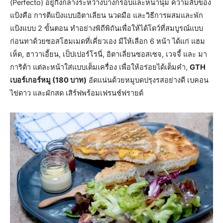
(Perfecto) อยู่กึ่งกลางระหว่างบางกรอบและหนานุ่ม ความลับของ
แป้งคือ การตีแป้งแบบอิตาเลียน นวดมือ และวิธีการผสมและพัก
แป้งแบบ 2 ขั้นตอน ทำอย่างพิถีพิถันเพื่อให้ได้โดว์ที่สมบูรณ์แบบ
ก่อนทาด้วยซอสโฮมเมดที่เคี่ยวเอง มีให้เลือก 6 หน้า ได้แก่ แฮม
เห็ด, ฮาวาเอี้ยน, เป็ปเปอร์โรนี่, อิตาเลี่ยนซอสเซจ, เวจจี้ และ มา
การิต้า แต่ละหน้าใส่แบบเต็มเครื่อง เพื่อให้อร่อยได้เต็มคำ,
GTH
เบอร์เกอร์หมู (180 บาท)
อัดแน่นด้วยหมูบดปรุงรสอย่างดี เบคอน
ไข่ดาว และผักสด เสิร์ฟพร้อมเฟรนช์ฟรายด์