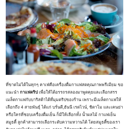
ที่ขาดไม่ได้ในทุกๆ คาเฟ่คือเครื่องดื่มกาแฟสดคุณภาพพรีเมียม ขอ
แนะนำ
กาแฟดริป
เพื่อให้ได้อรรถรสลองมาพูดคุยและเลือกสรร
เมล็ดกาแฟกับบาริสต้าได้ที่มุมดริปของร้าน เพราะมีเมล็ดกาแฟให้
เลือกถึง 4 สายพันธุ์ ได้แก่ บรั่นดี,ฮันนี เรดไวน์, ชิดาโม และเคนย่า
หรือใครที่ชอบเครื่องดื่มเย็น ก็มีให้เลือกทั้ง น้ำผลไม้ กาแฟเย็น
สมูธตี้ ลูกค้าสามารถเลือกระดับความหวานได้ โดยสมูธตี้ของเรา