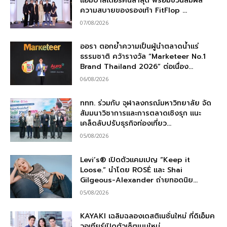
แอมบาสเดอร์คนล่าสุด พร้อมชวนสัมผัส
ความสบายของรองเท้า FitFlop ...
07/08/2026
ออรา ตอกย้ำความเป็นผู้นำตลาดน้ำแร่
ธรรมชาติ คว้ารางวัล “Marketeer No.1
Brand Thailand 2026” ต่อเนื่อง...
06/08/2026
ททท. ร่วมกับ จุฬาลงกรณ์มหาวิทยาลัย จัด
สัมมนาวิชาการและการตลาดเชิงรุก แนะ
เคล็ดลับปรับธุรกิจท่องเที่ยว...
05/08/2026
Levi’s® เปิดตัวแคมเปญ “Keep it
Loose.” นำโดย ROSÉ และ Shai
Gilgeous-Alexander ถ่ายทอดนิย...
05/08/2026
KAYAKI เฉลิมฉลองเดสติเนชั่นใหม่ ที่ดิเอ็มค
วอเทียร์เปิดตัวเซ็ตเมนูใหม่