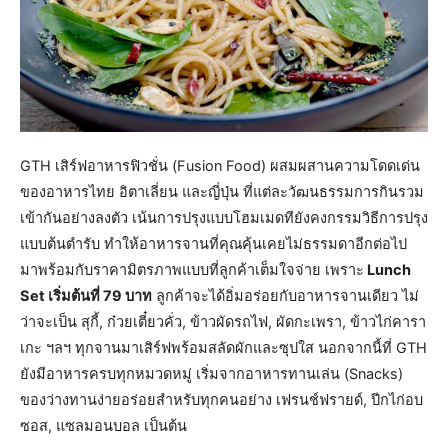
GTH เสิร์ฟอาหารฟิวชั่น (Fusion Food) ผสมผสานความโดดเด่น
ของอาหารไทย อิตาเลี่ยน และญี่ปุ่น ที่แต่ละวัฒนธรรมการกินรวม
เข้ากันอย่างลงตัว เน้นการปรุงแบบโฮมเมดทียังคงกรรมวิธีการปรุง
แบบต้นตำรับ ทำให้อาหารจานที่คุณคุ้นเคยไม่ธรรมดาอีกต่อไป
มาพร้อมกับราคามิตรภาพแบบที่ลูกค้าเต็มใจจ่าย เพราะ
Lunch
Set เริ่มต้นที่ 79 บาท
ลูกค้าจะได้อิ่มอร่อยกับอาหารจานเดียว ไม่
ว่าจะเป็น สุกี้, ก๋วยเตี๋ยวคั่ว, ข้าวผัดรถไฟ, ผัดกะเพรา, ข้าวไก่คารา
เกะ ฯลฯ ทุกจานมาเสิร์ฟพร้อมสลัดผักและซุปใส นอกจากนี้ที่ GTH
ยังมีอาหารครบทุกหมวดหมู่ เริ่มจากอาหารทานเล่น (Snacks)
ของว่างทานง่ายอร่อยสำหรับทุกคนอย่าง เฟรนช์ฟรายด์, ปีกไก่อบ
ซอส, แซลมอนบอล เป็นต้น