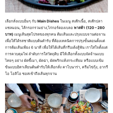
เลือกสั่งแบบอิ่มๆ กับ
Main Dishes
ในเมนู สเต๊กเนื้อ, สเต๊กปลา
แซลมอน, ไส้กรอกรวมย่าง,ไก่กอร์ดองเบลอ
พาสต้า
(120 – 280
บาท)
เมนูเส้นสุดโปรดของทุกคน ต้มเส้นและปรุงแบบจานต่อจาน
เพื่อให้ได้รสชาติแบบต้นตำรับ ที่ต้องเทคนิคการปรุงขั้นตอนตั้งแต่
การต้มเส้นเพียง 6 นาที เพื่อให้ได้เส้นที่กรึบเด้งสู้ฟัน เราใส่ใจตั้งแต่
การควบคุมไฟ ลำดับการใส่วัตถุดิบ มีให้เลือกทั้งแบบจัดจ้านแบบ
ไทยๆ อย่าง ผัดขี้เมา, ผัดฉ่า, ผัดพริกแห้งกระเทียม หรือแบบเข้ม
ข้นแบบอิตาเลียนต้นตำรับให้เลือกสั่ง คาโบนาร่า, ครีมไข่กุ้ง, อากรี
โอ โอลิโอ ซอสเข้าถึงเส้นทุกจาน