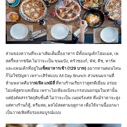
ส่วนของหวานที่จะมาเติมเต็มมื้ออาหาร มีทั้งเมนูเค้กโฮมเมด, เพ
สตรี้หลากชนิด ไม่ว่าจะเป็น ขนมปัง, ครัวซองก์, พัฟ, คีช, ทาร์ต
และแพนเค้กที่อยู่ใน
เซ็ตอาหารเช้า (129 บาท)
อยากทานตอนไหน
ก็ไม่ใช่ปัญหา เพราะเสิร์ฟแบบ All Day Brunch ส่วนขนมจานที่
ห้ามพลาดคือ
วาฟเฟิล แฟมิลี่
ที่ทางร้านเรียกว่าสูตรดีเยี่ยม อร่อย
ไม่แพ้สูตรเบลเยี่ยม เพราะไม่เพียงแป้งจะกรอบนอกนุ่มในเท่านั้น
แต่ยังคัดสรรวัตถุดิบชั้นดี ไม่ว่าจะเป็น เนยฝรั่งเศส ที่แม้ราคาจะสูง
แต่ทางร้านก็สู้, ครีมสด, ผลไม้สดตามฤดูกาล เพื่อให้จานนี้ออกมา
เป็นวาฟเฟิลที่อร่อยสมบูรณ์แบบ