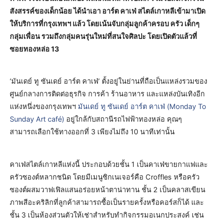
สังสรรค์ของเด็กน้อย ได้นำเอา อาร์ต คาเฟ่ สไตล์เกาหลีเข้ามาเปิด
ให้บริการที่กรุงเทพฯ แล้ว โดยเน้นจับกลุ่มลูกค้าครอบ ครัว เด็กๆ
กลุ่มเพื่อน รวมถึงกลุ่มคนรุ่นใหม่ที่สนใจศิลปะ โดยเปิดตัวแล้วที่
ซอยทองหล่อ 13
‘มันเดย์ ทู ซันเดย์ อาร์ต คาเฟ่’ ตั้งอยู่ในย่านที่ถือเป็นแหล่งรวมของ
ศูนย์กลางการติดต่อธุรกิจ การค้า ร้านอาหาร และแหล่งบันเทิงอีก
แห่งหนึ่งของกรุงเทพฯ
มันเดย์ ทู ซันเดย์ อาร์ต คาเฟ่ (Monday To
Sunday Art café)
อยู่ใกล้กับสถานีรถไฟฟ้าทองหล่อ คุณๆ
สามารถเลือกใช้ทางออกที่ 3 เพียงไม่ถึง 10 นาทีเท่านั้น
คาเฟ่สไตล์เกาหลีแห่งนี้ ประกอบด้วยชั้น 1 เป็นคาเฟ่ขายกาแฟและ
ครัวซองต์หลากชนิด โดยมีเมนูซิกเนเจอร์คือ Croffles หรือครัว
ซองต์ผสมวาฟเฟิลแสนอร่อยหน้าตาน่าทาน ชั้น 2 เป็นคลาสเขียน
ภาพสีอะคริลิกที่ลูกค้าสามารถซื้อเป็นรายครั้งหรือคอร์สก็ได้ และ
ชั้น 3 เป็นห้องส่วนตัวให้เช่าสำหรับทำกิจกรรมอเนกประสงค์ เช่น