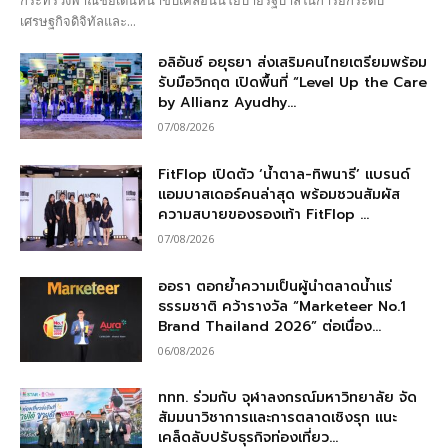
กระทรวงพาณิชย์เดินหน้าขับเคลื่อนนโยบายรัฐบาลในการยกระดับ
เศรษฐกิจดิจิทัลและ...
อลิอันซ์ อยุธยา ส่งเสริมคนไทยเตรียมพร้อม
รับมือวิกฤต เปิดพื้นที่ “Level Up the Care
by Allianz Ayudhy...
07/08/2026
FitFlop เปิดตัว ‘น้ำตาล-ทิพนารี’ แบรนด์
แอมบาสเดอร์คนล่าสุด พร้อมชวนสัมผัส
ความสบายของรองเท้า FitFlop ...
07/08/2026
ออรา ตอกย้ำความเป็นผู้นำตลาดน้ำแร่
ธรรมชาติ คว้ารางวัล “Marketeer No.1
Brand Thailand 2026” ต่อเนื่อง...
06/08/2026
ททท. ร่วมกับ จุฬาลงกรณ์มหาวิทยาลัย จัด
สัมมนาวิชาการและการตลาดเชิงรุก แนะ
เคล็ดลับปรับธุรกิจท่องเที่ยว...