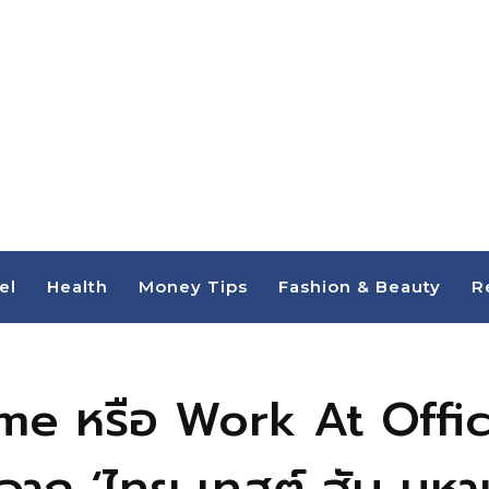
el
Health
Money Tips
Fashion & Beauty
R
 หรือ Work At Office ก