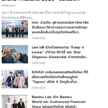
06/08/2026
ออรา น้ำแร่ธรรมชาติ 100% ตอกย้ำความสำเร็จในฐานะแบรนด์
น้ำแร่ธรรมชาติที่ครอง...
ททท. ร่วมกับ จุฬาลงกรณ์มหาวิทยาลัย
จัดสัมมนาวิชาการและการตลาดเชิงรุก
แนะเคล็ดลับปรับธุรกิจท่องเที่ยว...
05/08/2026
Levi’s® เปิดตัวแคมเปญ “Keep it
Loose.” นำโดย ROSÉ และ Shai
Gilgeous-Alexander ถ่ายทอดนิย...
05/08/2026
KAYAKI เฉลิมฉลองเดสติเนชั่นใหม่ ที่ดิ
เอ็มควอเทียร์เปิดตัวเซ็ตเมนูใหม่
‘Toyosu’ เสิร์ฟ 4 วัตถุดิบล้ำค...
05/08/2026
Bambu Lab เปิด Bambu
World และ Authorized Premium
Store แห่งแรกในไทย เดินหน้า