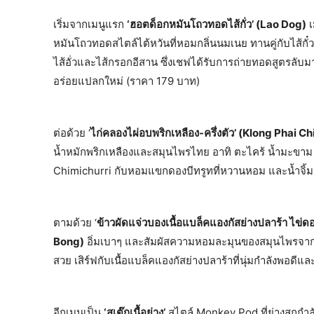
เริ่มจากเมนูแรก
‘ฮอตด็อกหมันโถวทอดไส้กั่ว’ (Lao Dog)
เ
หมันโถวทอดสไตล์ไต้หวันที่หอมกลิ่นนมเนย ทานคู่กับไส้กั๋
ไส้อั่วและไส้กรอกอีสาน ซึ่งเชฟได้รับการถ่ายทอดสูตรลับ
อร่อยแปลกใหม่ (ราคา 179 บาท)
ต่อด้วย ‘
ไก่คลองไผ่อบพริกเหลือง-ครึ่งตัว’ (Klong Phai Ch
น้ำหมักพริกเหลืองและสมุนไพรไทย อาทิ ตะไคร้ น้ำมะขาม รา
Chimichurri กับหอมแขกดองบีทรูทที่หวานหอม และน้ำจิ้มสู
ตามด้วย ‘
ข้าวผัดแจ่วบองเนื้อแบล็คแองกัสย่างปลาร้า ไข่ดอ
Bong)
อิ่มเบาๆ และสัมผัสความหอมละมุนของสมุนไพรจากแจ
สวย เสิร์ฟกับเนื้อแบล็คแองกัสย่างปลาร้าที่นุ่มกำลังพอด
อีกเมนูเป็น
‘สเต๊กเนื้อย่าง’
สไตล์ Monkey Pod ที่ย่างสุกกำลัง