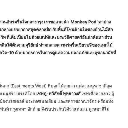
ศสวนอันร่มรื่นใจกลางกรุง เราขอแนะนำ ‘Monkey Pod’ ทาปาส
่ท่ามกลางบรรยากาศสุดคลาสสิก กับพื้นที่โซนด้านในของบ้านไม้สัก
ท ที่เต็มเปี่ยมไปด้วยเสน่ห์และประวัติศาสตร์อันน่าค้นหา ส่วน
พลินใต้ต้นจามจุรียักษ์ ท่ามกลางความร่มรื่นเขียวขจีของแมกไม้
กโควิด-19 ด้วยมาตรการในการดูแลความปลอดภัยและสุขอนามัยที่
ตก (East meets West) ที่บอกได้เลยว่า แต่ละเมนูรสชาติสุด
 ทุกเมนูสร้างสรรค์โดย
เชฟดู่-ทวีศักดิ์ พุทธาวงศ์
เชฟเชื้อสายลาว ผู้
งบรัสเซลส์ ประเทศเบลเยียม และสหราชอาณาจักร พร้อมทั้ง
ท์ กรุงเทพฯ อีกด้วย จึงรับประกันได้ว่าแต่ละเมนูรสชาติไม่