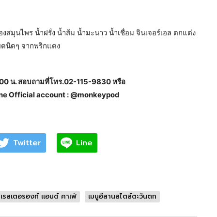
งสมุนไพร น้ำฝรั่ง น้ำส้ม น้ำมะนาว น้ำเชื่อม จินเจอร์เอล ตกแต่ง
ผ็ดนิดๆ จากพริกแดง
0.00 น. สอบถามที่โทร.02-115-9830 หรือ
e Official account : @monkeypod
Twitter
Line
เรสเตอรองท์ แอนด์ คาเฟ่
เมนูอีสานสไตล์ตะวันตก