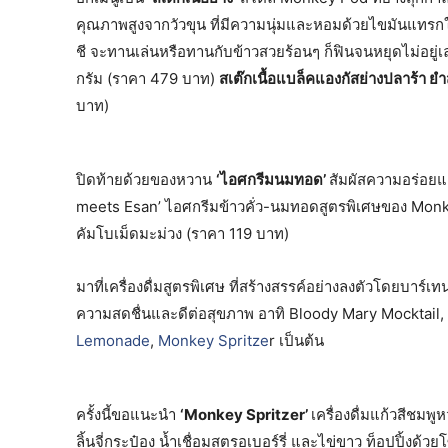
คุณภาพสูงจากวัวขุน ที่มีความนุ่มและหอมด้วยไขมันแทรก
ชี จะทานเล่นหรือทานกับข้าวสวยร้อนๆ ก็ฟินจนหยุดไม่อยู่
กรัม (ราคา 479 บาท)
สเต๊กเนื้อแบล็คแองกัสย่างปลาร้า ย
บาท)
ปิดท้ายด้วยของหวาน
‘ไอศกรีมนมทอด’
สัมผัสความอร่อย
meets Esan’ ไอศกรีมข้าวคั่ว-นมทอดสูตรพิเศษของ Monkey
คัมโบเม็ดมะม่วง (ราคา 119 บาท)
มาที่เครื่องดื่มสูตรพิเศษ ที่สร้างสรรค์อย่างลงตัวโดยบาร์เ
ความสดชื่นและดีต่อสุขภาพ อาทิ Bloody Mary Mocktail,
Lemonade
,
Monkey Spritze
r เป็นต้น
ครั้งนี้ขอแนะนำ
‘Monkey Spritzer’
เครื่องดื่มแก้วสีชมพ
ลิ้นจี่กระป๋อง น้ำเชื่อมสตรอเบอร์รี่ และไข่ขาว ท็อปปิ้งด้