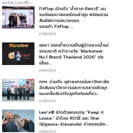
ทุกจังหวะของชีว...
FitFlop เปิดตัว ‘น้ำตาล-ทิพนารี’ แบ
รนด์แอมบาสเดอร์คนล่าสุด พร้อมชวน
สัมผัสความสบายของ
รองเท้า FitFlop ...
07/08/2026
ออรา ตอกย้ำความเป็นผู้นำตลาดน้ำแร่
ธรรมชาติ คว้ารางวัล “Marketeer
No.1 Brand Thailand 2026” ต่อ
เนื่อง...
06/08/2026
ททท. ร่วมกับ จุฬาลงกรณ์มหาวิทยาลัย
จัดสัมมนาวิชาการและการตลาดเชิงรุก
แนะเคล็ดลับปรับธุรกิจท่องเที่ยว...
05/08/2026
Levi’s® เปิดตัวแคมเปญ “Keep it
Loose.” นำโดย ROSÉ และ Shai
Gilgeous-Alexander ถ่ายทอดนิย...
05/08/2026