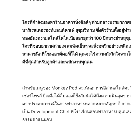
ใครที่กำลังมองหาร้านอาหารนั่งชิลล์ๆ ท่ามกลางบรรยากา
บาร์เรสเตอรองท์แอนด์คาเฟ่ สุขุมวิท 13 ซึ่งตัวร้านตั้งอยู
ทองอันงดงามสไตล์โคโลเนียลอายุกว่า 100 ปีกลางย่านสุขุมวิ
ใครที่ชอบอากาศถ่ายเท ลมพัดเย็นๆ จะนั่งชมวิวอย่างเพลิดเ
นานาชนิดที่โซนเอาต์ดอร์ก็ได้ คุณจะไร้ความกังวัลใจจา
ดีที่สุดสำหรับลูกค้าและพนักงานทุกคน
สำหรับเมนูของ Monkey Pod จะเน้นอาหารอีสานสไตล์ตะวัน
เซอร์ไพรส์ ยิ่งเมื่อได้ลิ้มลองก็ยิ่งสัมผัสได้ถึงความฟินสุดๆ
มากประสบการณ์ในการทำอาหารหลากหลายสัญชาติ จากเมือ
เป็น Development Chef ที่โรงเรียนสอนทำอาหารบลูเอเลเฟ่น
ธรรมดาแน่นอน