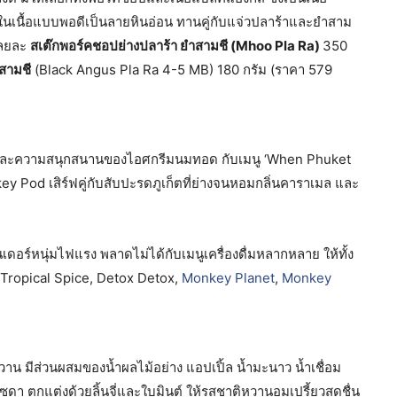
ในเนื้อแบบพอดีเป็นลายหินอ่อน ทานคู่กับแจ่วปลาร้าและยำสาม
เลยละ
สเต๊กพอร์คชอปย่างปลาร้า ยำสามชี (Mhoo Pla Ra)
350
ำสามชี
(Black Angus Pla Ra 4-5 MB) 180 กรัม (ราคา 579
และความสนุกสนานของไอศกรีมนมทอด กับเมนู ‘When Phuket
 Pod เสิร์ฟคู่กับสับปะรดภูเก็ตที่ย่างจนหอมกลิ่นคาราเมล และ
ทนเดอร์หนุ่มไฟแรง พลาดไม่ได้กับเมนูเครื่องดื่มหลากหลาย ให้ทั้ง
 Tropical Spice, Detox Detox,
Monkey Planet
,
Monkey
ูหวาน มีส่วนผสมของน้ำผลไม้อย่าง แอปเปิ้ล น้ำมะนาว น้ำเชื่อม
วยโซดา ตกแต่งด้วยลิ้นจี่และใบมินต์ ให้รสชาติหวานอมเปรี้ยวสดชื่น