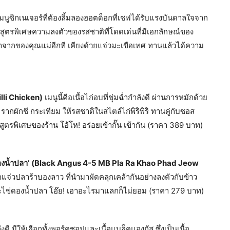
มนูซิกเนเจอร์ที่ต้องลิ้มลองฮอตด็อกที่เชฟได้รับแรงบันดาลใจจาก
วสูตรพิเศษความลงตัวของรสชาติที่โดดเด่นที่มีเอกลักษณ์ของ
มาจากของคุณแม่อีกที เคียงด้วยแจ่วมะเขือเทศ ทานแล้วได้ความ
illi Chicken)
เมนูนี้คือเนื้อไก่อบที่ชุ่มฉ่ำกำลังดี ผ่านการหมักด้วย
กผักชี กระเทียม ให้รสชาติในสไตล์ไก่พิริพิริ ทานคู่กับซอส
ตรพิเศษของร้าน โอ้โห! อร่อยเข้ากั๊น เข้ากัน (ราคา 389 บาท)
งนํ้าปลา’
(Black Angus 4-5 MB Pla Ra Khao Phad Jeow
่วปลาร้าบองลาว ที่นำมาผัดคลุกเคล้ากันอย่างลงตัวกับข้าว
ีและไข่ดองนํ้าปลา โอ๊ย! เอาอะไรมาแลกก็ไม่ยอม (ราคา 279 บาท)
ดี มีให้เลือกทั้งพอร์คชอปและเนื้อแบล็คแองกัส ซึ่งเป็นเนื้อ