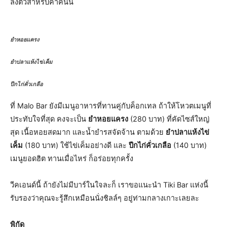
ลงตัวสำหรับค่ำคืนนี้
ยำหอยแครง
ยำปลาแห้งไข่เค็ม
ปีกไก่คั่วเกลือ
ที่ Malo Bar ยังมีเมนูอาหารที่ทานคู่กับค็อกเทล ถ้าให้โหวตเมนูที่
ประทับใจที่สุด คงจะเป็น
ยำหอยแครง
(280 บาท) ที่คัดไซส์ใหญ่
สุด เนื้อหอยสดมาก และน้ำยำรสจัดจ้าน ตามด้วย
ยำปลาแห้งไข่
เค็ม
(180 บาท) ใช้ไข่เค็มอย่างดี และ
ปีกไก่คั่วเกลือ
(140 บาท)
เมนูยอดฮิต ทานเมื่อไหร่ ก็อร่อยทุกครั้ง
วีคเอนด์นี้ ถ้ายังไม่มีบาร์ในใจละก็ เราขอแนะนำ Tiki Bar แห่งนี้
รับรองว่าคุณจะรู้สึกเหมือนนั่งชิลล์ๆ อยู่ท่ามกลางเกาะเลยละ
พิกัด