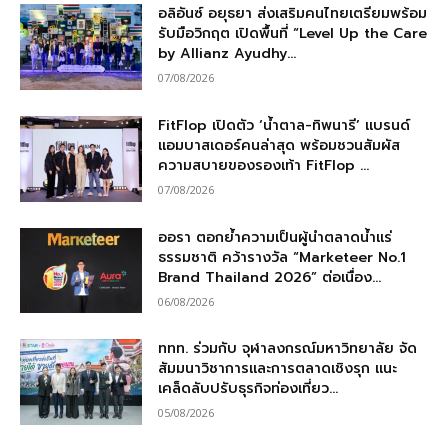
อลิอันซ์ อยุธยา ส่งเสริมคนไทยเตรียมพร้อม
รับมือวิกฤต เปิดพื้นที่ “Level Up the Care
by Allianz Ayudhy...
07/08/2026
FitFlop เปิดตัว ‘น้ำตาล-ทิพนารี’ แบรนด์
แอมบาสเดอร์คนล่าสุด พร้อมชวนสัมผัส
ความสบายของรองเท้า FitFlop ...
07/08/2026
ออรา ตอกย้ำความเป็นผู้นำตลาดน้ำแร่
ธรรมชาติ คว้ารางวัล “Marketeer No.1
Brand Thailand 2026” ต่อเนื่อง...
06/08/2026
ททท. ร่วมกับ จุฬาลงกรณ์มหาวิทยาลัย จัด
สัมมนาวิชาการและการตลาดเชิงรุก แนะ
เคล็ดลับปรับธุรกิจท่องเที่ยว...
05/08/2026